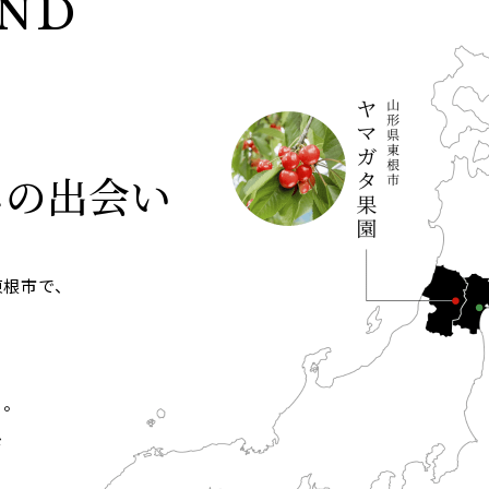
AND
ネの出会い
東根市で、
る
」。
ド