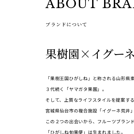
ABOUT BR
ブランドについて
果樹園×
イグー
「果樹王国ひがしね」と称される山形県
３代続く「ヤマガタ果園」。
そして、上質なライフスタイルを提案す
宮城県仙台市の複合施設「イグーネ荒井
この２つの出会いから、フルーツブラン
「ひがしね旬果便」は生まれました。